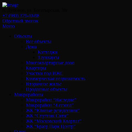
п. Дубовое, ул. Богатырская, 38г
+7 (980) 379-40-98
Обратный звонок
Меню
Объекты
Все объекты
Дома
Коттеджи
Таунхаусы
Многоквартирные дома
Квартиры
Участки под ИЖС
Коммерческая недвижимость
Вторичное жилье
Проданные объекты
Микрорайоны
Микрорайон “Наследие”
Микрорайон “4 сезона”
ЖК “Южные резиденции”
ЖК “Спутник Сити”
ЖК “Московский Квартал”
ЖК “Браер Парк Центр”
О нас