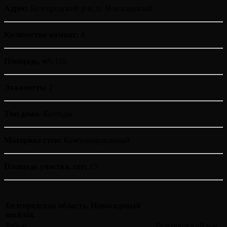
Адрес:
Белгородский р-н, п. Новосадовый
Количество комнат:
4
Площадь, м²:
165
Этажность:
2
Тип дома:
Коттедж
Материал стен:
Комбинированный
Площадь участка, сот:
15
Белгородская область, Новосадовый
посёлок
Район
Белгородский р-н