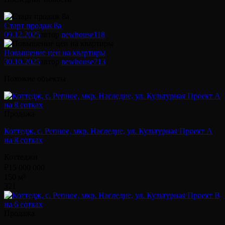
Старт продаж 8а
09.12.2025
автор
newhouse
118
Повышение цен на квартиры
30.10.2025
автор
newhouse
713
Похожие объекты
Продажа
Коттедж, с. Репное, мкр. Наследие, ул. Культурная Проект А
на 8 сотках
Коттеджи
₽15 000 000
150 м²
3
2
1
Продажа