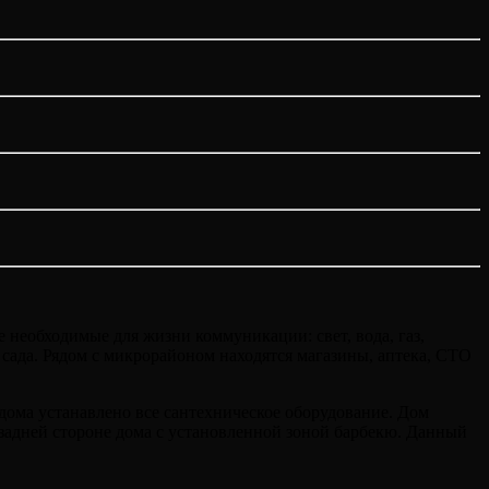
необходимые для жизни коммуникации: свет, вода, газ,
о сада. Рядом с микрорайоном находятся магазины, аптека, СТО
дома устанавлено все сантехническое оборудование. Дом
 задней стороне дома с установленной зоной барбекю. Данный