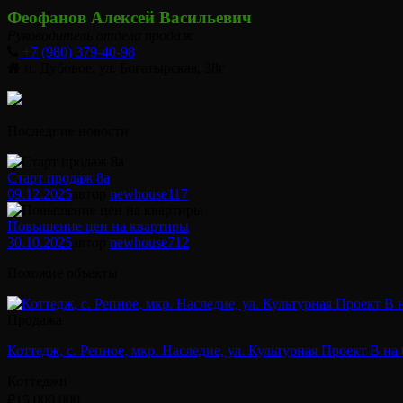
Феофанов Алексей Васильевич
Руководитель отдела продаж
+7 (980) 379-40-98
п. Дубовое, ул. Богатырская, 38г
Последние новости
Старт продаж 8а
09.12.2025
автор
newhouse
117
Повышение цен на квартиры
30.10.2025
автор
newhouse
712
Похожие объекты
Продажа
Коттедж, с. Репное, мкр. Наследие, ул. Культурная Проект В на 
Коттеджи
₽15 000 000