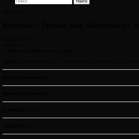
Найти
Продано
Коттедж, с. Репное, мкр. Наследие, ул. 
₽ 11 000 000
106 Sq Ft
3 Bedrooms
2 Bathrooms
1 Garages
Адрес:
Белгородский р-н, с. Репное, мкр. Наследие, ул. Художе
Количество комнат:
4
Количество спален:
3
Площадь, м²:
106
Этажность:
1