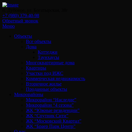
п. Дубовое, ул. Богатырская, 38г
+7 (980) 379-40-98
Обратный звонок
Меню
Объекты
Все объекты
Дома
Коттеджи
Таунхаусы
Многоквартирные дома
Квартиры
Участки под ИЖС
Коммерческая недвижимость
Вторичное жилье
Проданные объекты
Микрорайоны
Микрорайон “Наследие”
Микрорайон “4 сезона”
ЖК “Южные резиденции”
ЖК “Спутник Сити”
ЖК “Московский Квартал”
ЖК “Браер Парк Центр”
О нас