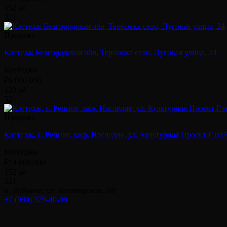
152 м²
3
2
1
Продажа
Коттедж Белгородская обл, Терновка село, Луговая улица, 24
Коттеджи
₽9 000 000
120 м²
3
2
Продажа
Коттедж, с. Репное, мкр. Наследие, ул. Культурная Проект Г на 
Коттеджи
₽14 800 000
152 м²
3
2
1
п. Дубовое, ул. Богатырская, 38г
+7 (980) 379-40-98