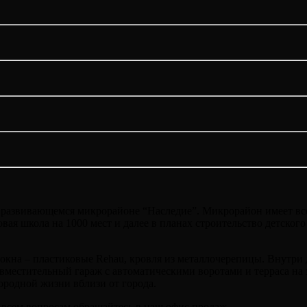
развивающемся микрорайоне “Наследие”. Микрорайон имеет все 
вая школа на 1000 мест и далее в планах строительство детског
окна – пластиковые Rehau, кровля из металлочерепицы. Внутри 
 вместительный гараж с автоматическими воротами и терраса на
ородной жизни вблизи от города.
 всем вопросам обращайтесь в наш офис продаж.