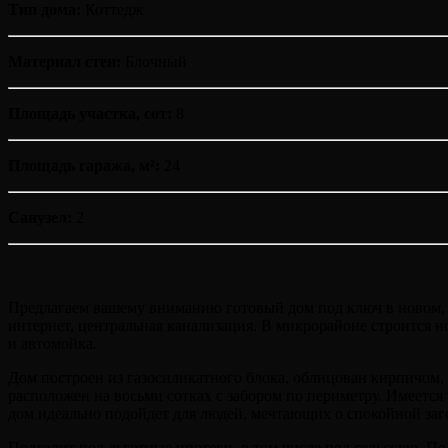
Тип дома:
Коттедж
Материал стен:
Блочный
Площадь участка, сот:
8
Площадь гаража, м²:
24
Санузел:
2
Предлагаем вашему вниманию готовый дом под ключ в новом, 
интернет, центральная канализация. В микрорайоне строится но
и автомойка.
Дом построен из газосиликатного блока, облицован кирпичом, 
расположен на восьми сотках с забором по периметру. Имеется
дом идеально подойдет для людей, мечтающих о спокойной заг
Подходит под льготные ипотеки, в том числе под сельскую. По