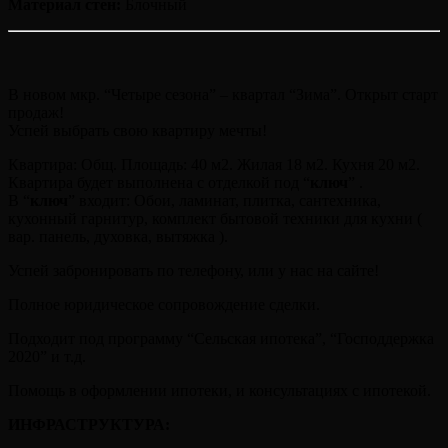
Материал стен:
Блочный
В новом мкр. “Четыре сезона” – квартал “Зима”. Открыт старт
продаж!
Успей выбрать свою квартиру мечты!
Квартира: Общ. Площадь: 40 м2. Жилая 18 м2. Кухня 20 м2.
Квартира будет выполнена с отделкой под “
ключ
” .
В “
ключ
” входит: Обои, ламинат, плитка, сантехника,
кухонный гарнитур, комплект бытовой техники для кухни (
вар. панель, духовка, вытяжка ).
Успей забронировать по телефону, или у нас на сайте!
Полное юридическое сопровождение сделки.
Подходит под программу “Сельская ипотека”, “Господдержка
2020” и т.д.
Помощь в оформлении ипотеки, и консультациях с ипотекой.
ИНФРАСТРУКТУРА: