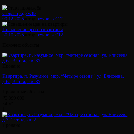
Старт продаж 8а
09.12.2025
автор
newhouse
117
Повышение цен на квартиры
30.10.2025
автор
newhouse
712
Похожие объекты
Продано
Квартира, п. Разумное, мкр. “Четыре сезона”, ул. Елисеева,
д.6а, 3 этаж, кв. 35
Проданные объекты
₽3 399 000
34 м²
1
Продано