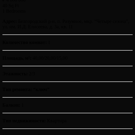
40 Sq Ft
1 Bedrooms
Адрес:
Белгородский р-н, п. Разумное, мкр. “Четыре сезона”,
ул. им. И.Д. Елисеева, д. 3а, кв. 11
Количество комнат:
1
Площадь, м²:
40,00/20,00/15,00
Этажность:
2/3
Тип ремонта: “ключ”
Балкон:
1
Тип недвижимости:
Квартира