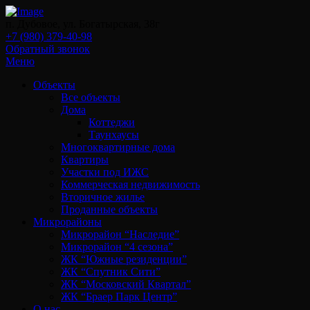
п. Дубовое, ул. Богатырская, 38г
+7 (980) 379-40-98
Обратный звонок
Меню
Объекты
Все объекты
Дома
Коттеджи
Таунхаусы
Многоквартирные дома
Квартиры
Участки под ИЖС
Коммерческая недвижимость
Вторичное жилье
Проданные объекты
Микрорайоны
Микрорайон “Наследие”
Микрорайон “4 сезона”
ЖК “Южные резиденции”
ЖК “Спутник Сити”
ЖК “Московский Квартал”
ЖК “Браер Парк Центр”
О нас