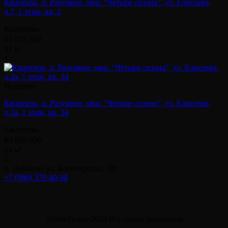
Квартира, п. Разумное, мкр. “Четыре сезона”, ул. Елисеева,
д.7, 1 этаж, кв. 2
Квартиры
₽4 055 300
37 м²
1
Продано
Квартира, п. Разумное, мкр. “Четыре сезона”, ул. Елисеева,
д.3а, 1 этаж, кв. 34
Квартиры
₽4 600 000
54 м²
1
п. Дубовое, ул. Богатырская, 38г
+7 (980) 379-40-98
©NewHouse 2026 Все права защищены