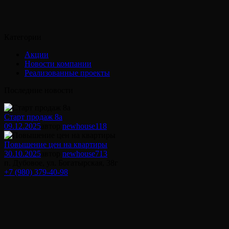
Категории
Акции
Новости компании
Реализованные проекты
Последние новости
Старт продаж 8а
09.12.2025
автор
newhouse
118
Повышение цен на квартиры
30.10.2025
автор
newhouse
713
п. Дубовое, ул. Богатырская, 38г
+7 (980) 379-40-98