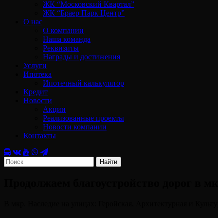
ЖК “Московский Квартал”
ЖК “Браер Парк Центр”
О нас
О компании
Наша команда
Реквизиты
Награды и достижения
Услуги
Ипотека
Ипотечный калькулятор
Кредит
Новости
Акции
Реализованные проекты
Новости компании
Контакты
Найти
Продолжаем благоустройство дорог в мк
В мкр. Наследие на улицах: Геройская, Архитектурная и Культ