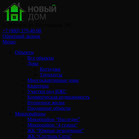
п. Дубовое, ул. Богатырская, 38г
+7 (980) 379-40-98
Обратный звонок
Меню
Объекты
Все объекты
Дома
Коттеджи
Таунхаусы
Многоквартирные дома
Квартиры
Участки под ИЖС
Коммерческая недвижимость
Вторичное жилье
Проданные объекты
Микрорайоны
Микрорайон “Наследие”
Микрорайон “4 сезона”
ЖК “Южные резиденции”
ЖК “Спутник Сити”