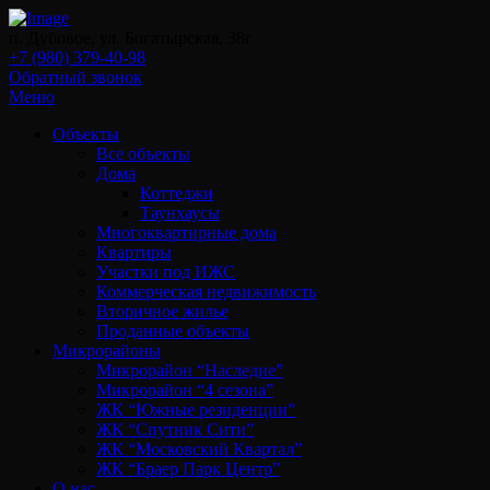
п. Дубовое, ул. Богатырская, 38г
+7 (980) 379-40-98
Обратный звонок
Меню
Объекты
Все объекты
Дома
Коттеджи
Таунхаусы
Многоквартирные дома
Квартиры
Участки под ИЖС
Коммерческая недвижимость
Вторичное жилье
Проданные объекты
Микрорайоны
Микрорайон “Наследие”
Микрорайон “4 сезона”
ЖК “Южные резиденции”
ЖК “Спутник Сити”
ЖК “Московский Квартал”
ЖК “Браер Парк Центр”
О нас