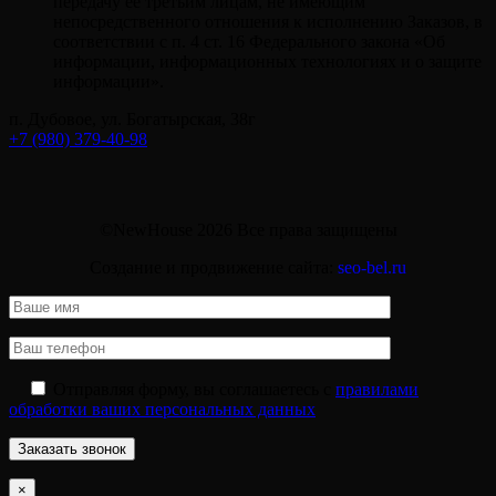
передачу ее третьим лицам, не имеющим
непосредственного отношения к исполнению Заказов, в
соответствии с п. 4 ст. 16 Федерального закона «Об
информации, информационных технологиях и о защите
информации».
п. Дубовое, ул. Богатырская, 38г
+7 (980) 379-40-98
©NewHouse 2026 Все права защищены
Создание и продвижение сайта:
seo-bel.ru
Отправляя форму, вы соглашаетесь с
правилами
обработки ваших персональных данных
×