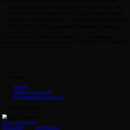
дом в микрорайоне “Парус” по улице Лодочная, 14.
На данный момент завершается благоустройство
прилегающей территории – укладка пешеходных
дорожек, освещение улицы, насаждения. Начинается
обустройство внутридворовой детской площадки.
Просьба всем собственникам обратится в управляющую
компанию для заключения договоров. При себе иметь паспорт
и выписку из ЕГРН на квартиру.
Категории
Акции
Новости компании
Реализованные проекты
Последние новости
Старт продаж 8а
09.12.2025
автор
newhouse
117