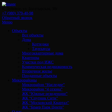
п. Дубовое, ул. Богатырская, 38г
+7 (980) 379-40-98
Обратный звонок
Меню
Объекты
Все объекты
Дома
Коттеджи
Таунхаусы
Многоквартирные дома
Квартиры
Участки под ИЖС
Коммерческая недвижимость
Вторичное жилье
Проданные объекты
Микрорайоны
Микрорайон “Наследие”
Микрорайон “4 сезона”
ЖК “Южные резиденции”
ЖК “Спутник Сити”
ЖК “Московский Квартал”
ЖК “Браер Парк Центр”
О нас