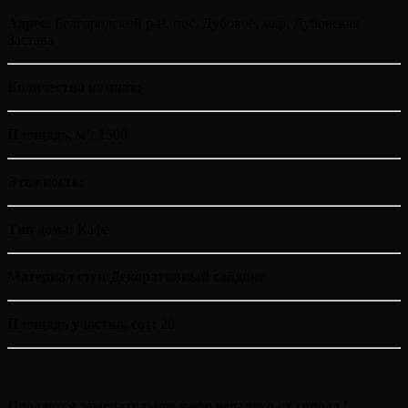
Адрес:
Белгородский р-н, пос. Дубовое, мкр. Дубовская
Застава
Количество комнат:
Площадь, м²:
1500
Этажность:
Тип дома:
Кафе
Материал стен:Декоративный сайдинг
Площадь участка, сот:
28
Продается замечательное кафе недалеко от города !