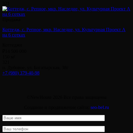
3
2
1
Продажа
Коттедж, с. Репное, мкр. Наследие, ул. Культурная Проект А
на 6 сотках
Коттеджи
₽14 500 000
150 м²
3
2
1
п. Дубовое, ул. Богатырская, 38г
+7 (980) 379-40-98
©NewHouse 2026 Все права защищены
Создание и продвижение сайта:
seo-bel.ru