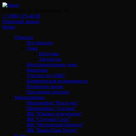
п. Дубовое, ул. Богатырская, 38г
+7 (980) 379-40-98
Обратный звонок
Меню
Объекты
Все объекты
Дома
Коттеджи
Таунхаусы
Многоквартирные дома
Квартиры
Участки под ИЖС
Коммерческая недвижимость
Вторичное жилье
Проданные объекты
Микрорайоны
Микрорайон “Наследие”
Микрорайон “4 сезона”
ЖК “Южные резиденции”
ЖК “Спутник Сити”
ЖК “Московский Квартал”
ЖК “Браер Парк Центр”
О нас