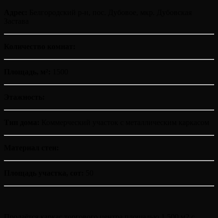
Адрес:
Белгородский р-н, пос. Дубовое, мкр. Дубовская
Застава
Количество комнат:
Площадь, м²:
1500
Этажность:
Тип дома:
Коммерческий участок с металлическим каркасом
Материал стен:
Площадь участка, сот:
50
Продаётся каркас торгового центра площадью 1 500 м2 с