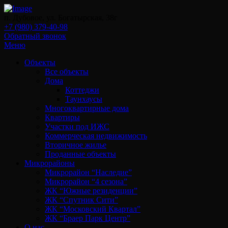
п. Дубовое, ул. Богатырская, 38г
+7 (980) 379-40-98
Обратный звонок
Меню
Объекты
Все объекты
Дома
Коттеджи
Таунхаусы
Многоквартирные дома
Квартиры
Участки под ИЖС
Коммерческая недвижимость
Вторичное жилье
Проданные объекты
Микрорайоны
Микрорайон “Наследие”
Микрорайон “4 сезона”
ЖК “Южные резиденции”
ЖК “Спутник Сити”
ЖК “Московский Квартал”
ЖК “Браер Парк Центр”
О нас