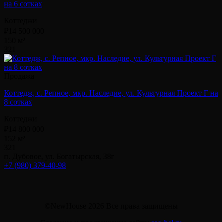
на 6 сотках
Коттеджи
₽14 500 000
150 м²
3
2
1
Продажа
Коттедж, с. Репное, мкр. Наследие, ул. Культурная Проект Г на
8 сотках
Коттеджи
₽14 800 000
152 м²
3
2
1
п. Дубовое, ул. Богатырская, 38г
+7 (980) 379-40-98
©NewHouse 2026 Все права защищены