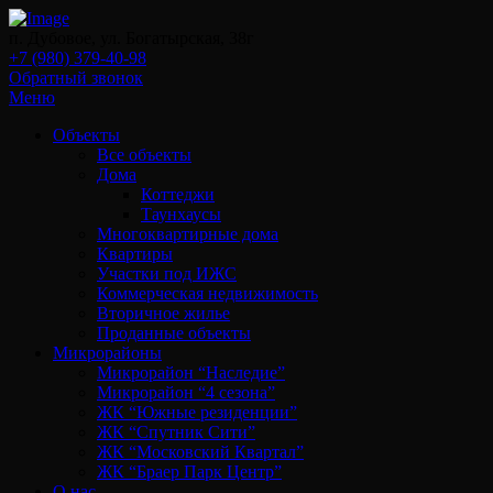
п. Дубовое, ул. Богатырская, 38г
+7 (980) 379-40-98
Обратный звонок
Меню
Объекты
Все объекты
Дома
Коттеджи
Таунхаусы
Многоквартирные дома
Квартиры
Участки под ИЖС
Коммерческая недвижимость
Вторичное жилье
Проданные объекты
Микрорайоны
Микрорайон “Наследие”
Микрорайон “4 сезона”
ЖК “Южные резиденции”
ЖК “Спутник Сити”
ЖК “Московский Квартал”
ЖК “Браер Парк Центр”
О нас