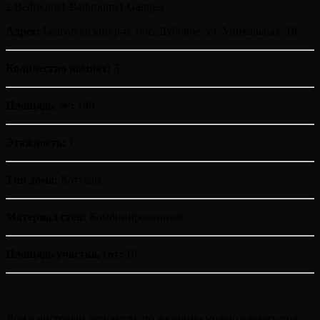
2 Bedrooms
1 Bathrooms
1 Garages
Адрес:
Белгородский р-н, пос. Дубовое, ул. Уникальная, 18
Количество комнат:
3
Площадь, м²:
140
Этажность:
1
Тип дома:
Коттедж
Материал стен:
Комбинированный
Площадь участка, сот:
10
Дом с чистовым ремонтом, по желанию можно сделать под