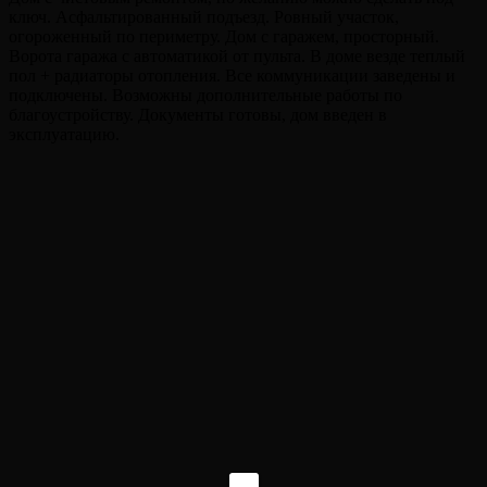
ключ. Асфальтированный подъезд. Ровный участок,
огороженный по периметру. Дом с гаражем, просторный.
Ворота гаража с автоматикой от пульта. В доме везде теплый
пол + радиаторы отопления. Все коммуникации заведены и
подключены. Возможны дополнительные работы по
благоустройству. Документы готовы, дом введен в
эксплуатацию.