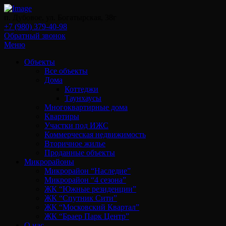
п. Дубовое, ул. Богатырская, 38г
+7 (980) 379-40-98
Обратный звонок
Меню
Объекты
Все объекты
Дома
Коттеджи
Таунхаусы
Многоквартирные дома
Квартиры
Участки под ИЖС
Коммерческая недвижимость
Вторичное жилье
Проданные объекты
Микрорайоны
Микрорайон “Наследие”
Микрорайон “4 сезона”
ЖК “Южные резиденции”
ЖК “Спутник Сити”
ЖК “Московский Квартал”
ЖК “Браер Парк Центр”
О нас