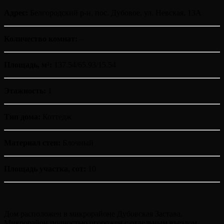
Адрес:
Белгородский р-н, пос. Дубовое, ул. Невская, 13А
Количество комнат:
–
Площадь, м²:
137.54/65.93/15.54
Этажность:
1
Тип дома:
Коттедж
Материал стен:
Блочный
Площадь участка, сот:
10
Дом расположен в микрорайоне Дубовская Застава.
Микрорайон полностью огорожен с отдельным въездом.