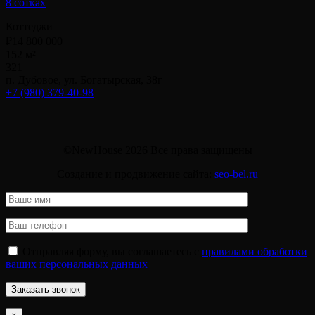
8 сотках
Коттеджи
₽14 800 000
152 м²
3
2
1
п. Дубовое, ул. Богатырская, 38г
+7 (980) 379-40-98
©NewHouse 2026 Все права защищены
Создание и продвижение сайта:
seo-bel.ru
Отправляя форму, вы соглашаетесь с
правилами обработки
ваших персональных данных