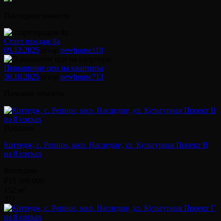
Последние новости
Старт продаж 8а
09.12.2025
автор
newhouse
118
Повышение цен на квартиры
30.10.2025
автор
newhouse
713
Похожие объекты
Продажа
Коттедж, с. Репное, мкр. Наследие, ул. Культурная Проект В
на 8 сотках
Коттеджи
₽15 500 000
152 м²
3
2
1