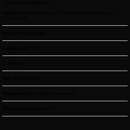
2 Bedrooms
1 Bathrooms
Адрес:
Белгородский р-н, с. Репное, мкр. Наследие, ул.
Благодарная
Количество комнат:
3
Площадь, м²:
140
Этажность:
1
Тип дома:
Коттедж
Материал стен:
Комбинированный
Площадь участка, сот:
10