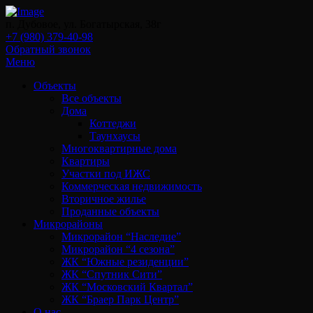
п. Дубовое, ул. Богатырская, 38г
+7 (980) 379-40-98
Обратный звонок
Меню
Объекты
Все объекты
Дома
Коттеджи
Таунхаусы
Многоквартирные дома
Квартиры
Участки под ИЖС
Коммерческая недвижимость
Вторичное жилье
Проданные объекты
Микрорайоны
Микрорайон “Наследие”
Микрорайон “4 сезона”
ЖК “Южные резиденции”
ЖК “Спутник Сити”
ЖК “Московский Квартал”
ЖК “Браер Парк Центр”
О нас