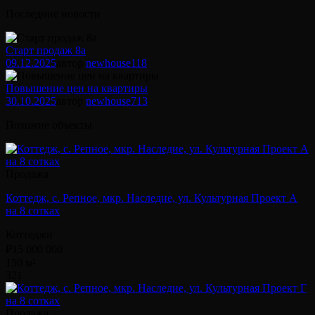
Последние новости
Старт продаж 8а
09.12.2025
автор
newhouse
118
Повышение цен на квартиры
30.10.2025
автор
newhouse
713
Похожие объекты
Продажа
Коттедж, с. Репное, мкр. Наследие, ул. Культурная Проект А
на 8 сотках
Коттеджи
₽15 000 000
150 м²
3
2
1
Продажа