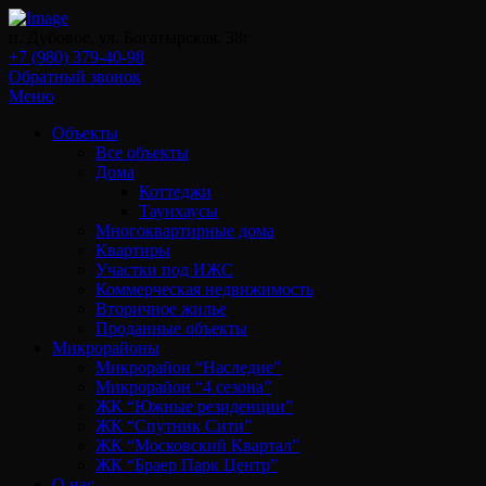
п. Дубовое, ул. Богатырская, 38г
+7 (980) 379-40-98
Обратный звонок
Меню
Объекты
Все объекты
Дома
Коттеджи
Таунхаусы
Многоквартирные дома
Квартиры
Участки под ИЖС
Коммерческая недвижимость
Вторичное жилье
Проданные объекты
Микрорайоны
Микрорайон “Наследие”
Микрорайон “4 сезона”
ЖК “Южные резиденции”
ЖК “Спутник Сити”
ЖК “Московский Квартал”
ЖК “Браер Парк Центр”
О нас