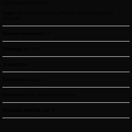
2 Bedrooms
1 Bathrooms
Адрес:
Белгородский р-н, с. Репное, мкр. Наследие, ул.
Научная
Количество комнат:
3
Площадь, м²:
105
Этажность:
1
Тип дома:
Коттедж
Материал стен:
Комбинированный
Площадь участка, сот:
8