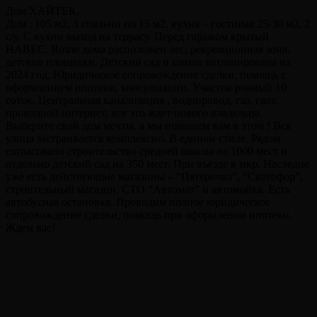
Дом ХАЙТЕК.
Дом : 105 м2, 3 спальни по 15 м2, кухня – гостиная 25-30 м2, 2
с/у. С кухни выход на террасу. Перед гаражом крытый
НАВЕС. Возле дома расположен лес, рекреационная зона,
детские площадки. Детский сад и школа запланирована на
2024 год. Юридическое сопровождение сделки, помощь с
оформлением ипотеки, консультации. Участок ровный 10
соток. Центральная канализация , водопровод, газ, свет,
проводной интернет, все это ждет нового владельца.
Выберите свой дом мечты, а мы поможем вам в этом ! Вся
улица застраивается комплексно. В едином стиле. Рядом
согласовано строительство средней школы на 1000 мест и
отдельно детский сад на 350 мест. При въезде в мкр. Наследие
уже есть действующие магазины – “Пятерочка”, “Светофор”,
строительный магазин, СТО “Автомат” и автомойка. Есть
автобусная остановка. Проводим полное юридическое
сопровождение сделки, помощь при оформлении ипотеки.
Ждем вас!