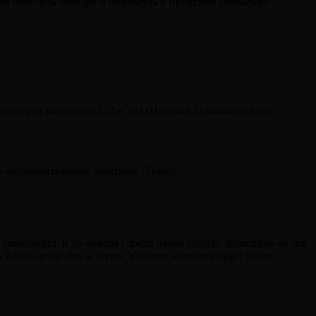
е посетить зоопарк и отдохнуть в приятной атмосфере
ранспорта маршруты 232 и 103 (Нижний Ольшанец-Завод
но-оздоровительный комплекс “Парус”
ранспорта, и до центра города рукой подать. Компания не зря
ь вдали от пробок и шума. У новых жильцов будет такая