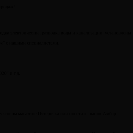
продаж!
водка электричества, разводка воды и канализации, установлены
юч” с нашими специалистами.
20” и т.д.
уктовом магазине Пятерочка или посетить рынок Амбар