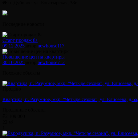
п. Дубовое, ул. Богатырская, 38г
Последние новости
Старт продаж 8а
09.12.2025
автор
newhouse
117
Повышение цен на квартиры
30.10.2025
автор
newhouse
712
Похожие объекты
Продано
Квартира, п. Разумное, мкр. “Четыре сезона”, ул. Елисеева, д.6а,
Проданные объекты
₽2 109 000
22 м²
1