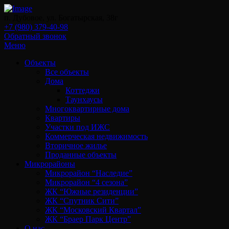
п. Дубовое, ул. Богатырская, 38г
+7 (980) 379-40-98
Обратный звонок
Меню
Объекты
Все объекты
Дома
Коттеджи
Таунхаусы
Многоквартирные дома
Квартиры
Участки под ИЖС
Коммерческая недвижимость
Вторичное жилье
Проданные объекты
Микрорайоны
Микрорайон “Наследие”
Микрорайон “4 сезона”
ЖК “Южные резиденции”
ЖК “Спутник Сити”
ЖК “Московский Квартал”
ЖК “Браер Парк Центр”
О нас