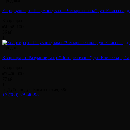
Продажа
Евродвушка, п. Разумное, мкр. “Четыре сезона”, ул. Елисеева, д.8
Квартиры
₽4 949 100
36 м²
1
Продано
Квартира, п. Разумное, мкр. “Четыре сезона”, ул. Елисеева, д.1а,
Квартиры
₽5 400 000
77 м²
1
п. Дубовое, ул. Богатырская, 38г
+7 (980) 379-40-98