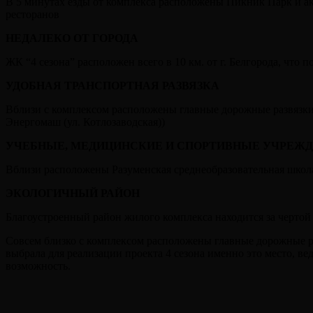
В 5 минутах езды от комплекса расположены Пикник Парк и ак
ресторанов
НЕДАЛЕКО ОТ ГОРОДА
ЖК “4 сезона” расположен всего в 10 км. от г. Белгорода, что п
УДОБНАЯ ТРАНСПОРТНАЯ РАЗВЯЗКА
Вблизи с комплексом расположены главные дорожные развязки
Энергомаш (ул. Котлозаводская))
УЧЕБНЫЕ, МЕДИЦИНСКИЕ И СПОРТИВНЫЕ УЧРЕЖ
Вблизи расположены Разуменская среднеобразовательная школа
ЭКОЛОГИЧНЫЙ РАЙОН
Благоустроенный район жилого комплекса находится за чертой
Совсем близко с комплексом расположены главные дорожные раз
выбрала для реализации проекта 4 сезона именно это место, ве
возможность.