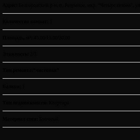
Адрес:
Белгородский р-н, п. Разумное, мкр. “Четыре сезона”, ул. 
Количество комнат:
1
Площадь, м²:
45,00/15,00/20,00
Этажность:
2/3
Тип ремонта:”чистовая”
Балкон:
1
Тип недвижимости:
Квартира
Материал стен:
Блочный