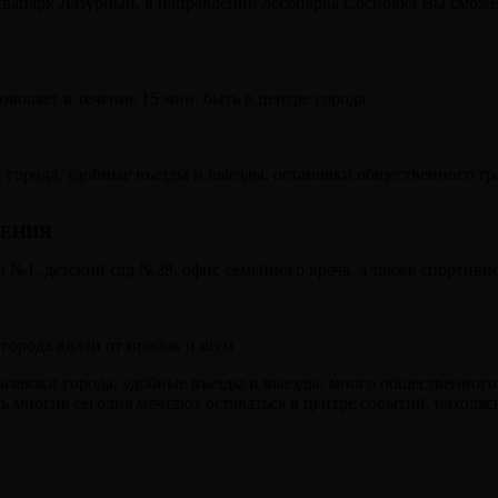
вапарк Лазурный, в направлении лесопарка Сосновка Вы сможет
озволяет в течение 15 мин. быть в центре города.
 города, удобные въезды и выезды, остановки общественного т
ДЕНИЯ
 №1, детский сад №28, офис семейного врача, а также спортив
 города вдали от пробок и шум
вязки города, удобные въезды и выезды, много общественного т
дь многие сегодня мечтают оставаться в центре событий, находяс