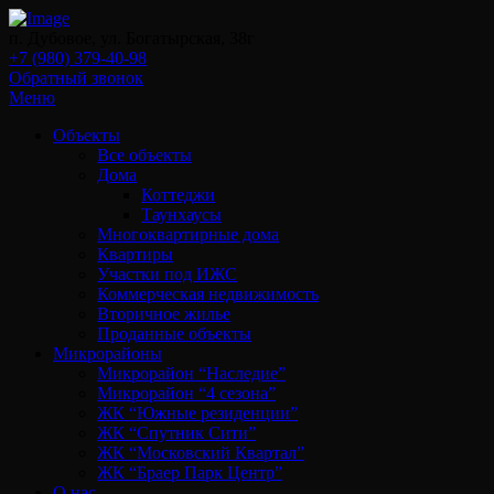
п. Дубовое, ул. Богатырская, 38г
+7 (980) 379-40-98
Обратный звонок
Меню
Объекты
Все объекты
Дома
Коттеджи
Таунхаусы
Многоквартирные дома
Квартиры
Участки под ИЖС
Коммерческая недвижимость
Вторичное жилье
Проданные объекты
Микрорайоны
Микрорайон “Наследие”
Микрорайон “4 сезона”
ЖК “Южные резиденции”
ЖК “Спутник Сити”
ЖК “Московский Квартал”
ЖК “Браер Парк Центр”
О нас