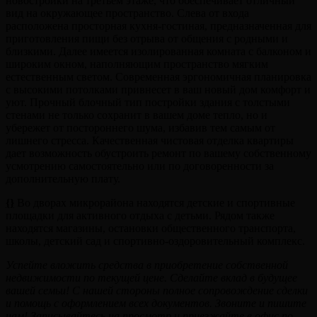
новостройки на третьем этаже, что обеспечивает отличный
вид на окружающее пространство. Слева от входа
расположена просторная кухня-гостиная, предназначенная для
приготовления пищи без отрыва от общения с родными и
близкими. Далее имеется изолированная комната с балконом и
широким окном, наполняющим пространство мягким
естественным светом. Современная эргономичная планировка
с высокими потолками привнесет в ваш новый дом комфорт и
уют. Прочный блочный тип постройки здания с толстыми
стенами не только сохранит в вашем доме тепло, но и
убережет от постороннего шума, избавив тем самым от
лишнего стресса. Качественная чистовая отделка квартиры
дает возможность обустроить ремонт по вашему собственному
усмотрению самостоятельно или по договоренности за
дополнительную плату.
{}
Во дворах микрорайона находятся детские и спортивные
площадки для активного отдыха с детьми. Рядом также
находятся магазины, остановки общественного транспорта,
школы, детский сад и спортивно-оздоровительный комплекс.
Успейте вложить средства в приобретение собственной
недвижимости по текущей цене. Сделайте вклад в будущее
вашей семьи! С нашей стороны полное сопровождение сделки
и помощь с оформлением всех документов. Звоните и пишите
нам! Записывайтесь на просмотр и приезжайте в офис по