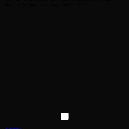
адресу: п. Дубовое, Богатырская 38г., 2 эт.