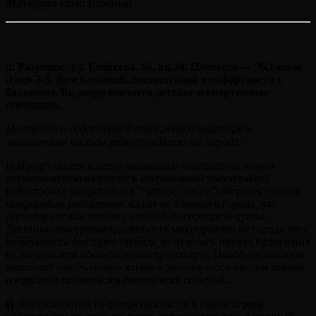
Материал стен:
Блочный
п. Разумное, ул. Елисеева, 6а, кв.34. Площадь — 36,1 кв.м.
Этаж 3/3. Дом блочный, повышенной комфортности с
балконом. Во дворе имеются детские и спортивные
площадки.
Мечтаете о собственной современной квартире в
экологически чистом районе недалеко от города?
{}
Представляем вашему вниманию совершенно новую
двухкомнатную квартиру в современной трехэтажной
новостройке микрорайона “Четыре сезона”! Перспективный
микрорайон расположен вдали от большого города, что
гарантирует вам тишину и покой от городской суеты.
Десятикилометровая удаленность микрорайона от города дает
возможность быстрого проезда до нужного пункта назначения
на личном или общественном транспорте. Подобная локация
позволяет начать новую жизнь в экологически чистом районе
и при этом оставаться в центре всех событий.
{}
Двухкомнатная квартира находится в самом сердце