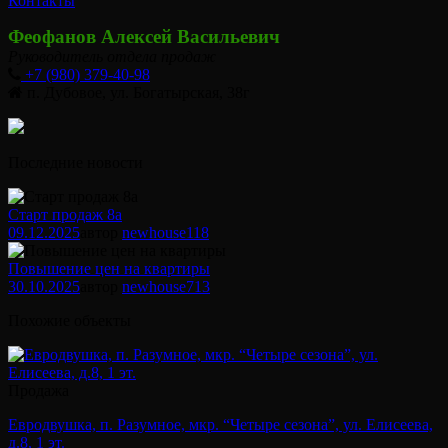
Контакты
Феофанов Алексей Васильевич
Руководитель отдела продаж
+7 (980) 379-40-98
п. Дубовое, ул. Богатырская, 38г
Последние новости
Старт продаж 8а
09.12.2025
автор
newhouse
118
Повышение цен на квартиры
30.10.2025
автор
newhouse
713
Похожие объекты
Продажа
Евродвушка, п. Разумное, мкр. “Четыре сезона”, ул. Елисеева,
д.8, 1 эт.