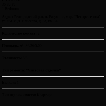
36 Sq Ft
1 Bedrooms
Адрес:
Белгородский р-н, п. Разумное, мкр. “Четыре сезона”,
ул. им. И.Д. Елисеева, д. 6а, кв. 34
Количество комнат:
2
Площадь, м²:
36/26/5,00
Этажность:
3/3
Тип ремонта: “Чистовая отделка”
Балкон:
1
Тип недвижимости:
Квартира