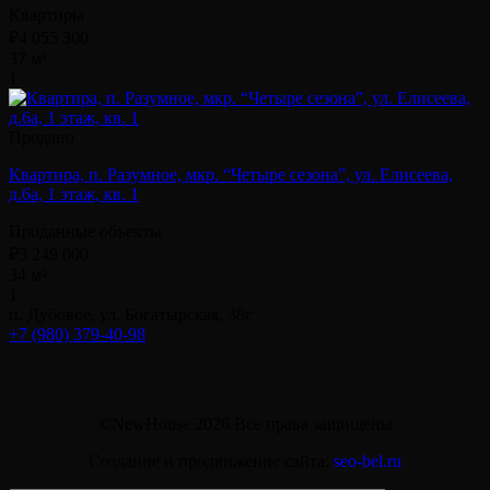
Квартиры
₽4 055 300
37 м²
1
Продано
Квартира, п. Разумное, мкр. “Четыре сезона”, ул. Елисеева,
д.6а, 1 этаж, кв. 1
Проданные объекты
₽3 249 000
34 м²
1
п. Дубовое, ул. Богатырская, 38г
+7 (980) 379-40-98
©NewHouse 2026 Все права защищены
Создание и продвижение сайта:
seo-bel.ru