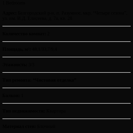
1 Bedrooms
Адрес:
Белгородский р-н, п. Разумное, мкр. “Четыре сезона”,
ул. им. И.Д. Елисеева, д. 7а, кв. 28
Количество комнат:
2
Площадь, м²:
48,1/33,7/9,4
Этажность:
3/3
Тип ремонта: “Чистовая отделка”
Балкон:
1
Тип недвижимости:
Квартира
Материал стен:
Блочный