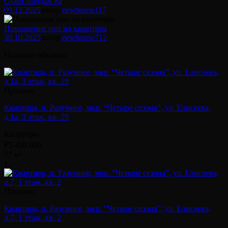
Старт продаж 8а
09.12.2025
автор
newhouse
117
Повышение цен на квартиры
30.10.2025
автор
newhouse
712
Похожие объекты
Продано
Квартира, п. Разумное, мкр. “Четыре сезона”, ул. Елисеева,
д.1а, 3 этаж, кв. 29
Квартиры
₽5 400 000
77 м²
1
Продано
Квартира, п. Разумное, мкр. “Четыре сезона”, ул. Елисеева,
д.7, 1 этаж, кв. 2