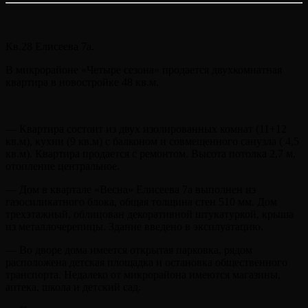
Кв.28 Елисеева 7а.
В микрорайоне «Четыре сезона» продается двухкомнатная
квартира в новостройке 48 кв.м.
— Квартира состоит из двух изолированных комнат (11+12
кв.м), кухни (9 кв.м) с балконом и совмещенного санузла ( 4,5
кв.м). Квартира продается с ремонтом. Высота потолка 2,7 м,
отопление центральное.
— Дом в квартале «Весна» Елисеева 7а выполнен из
газосиликатного блока, общая толщина стен 510 мм. Дом
трехэтажный, облицован декоративной штукатуркой, крыша
из металлочерепицы. Здание введено в эксплуатацию.
— Во дворе дома имеется открытая парковка, рядом
расположена детская площадка и остановка общественного
транспорта. Недалеко от микрорайона имеются магазины,
аптека, школа и детский сад.