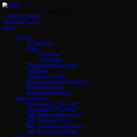
п. Дубовое, ул. Богатырская, 38г
+7 (980) 379-40-98
Обратный звонок
Меню
Объекты
Все объекты
Дома
Коттеджи
Таунхаусы
Многоквартирные дома
Квартиры
Участки под ИЖС
Коммерческая недвижимость
Вторичное жилье
Проданные объекты
Микрорайоны
Микрорайон “Наследие”
Микрорайон “4 сезона”
ЖК “Южные резиденции”
ЖК “Спутник Сити”
ЖК “Московский Квартал”
ЖК “Браер Парк Центр”
О нас