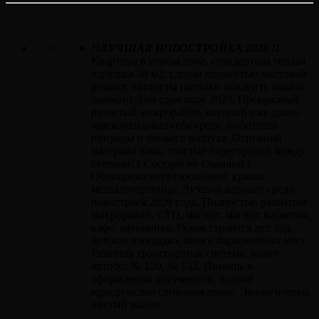
!!ЛУЧШАЯ НОВОСТРОЙКА 2020 !!
Квартира в новом доме, стандартная теплая
однушка 38 м2, сделан полностью чистовой
ремонт, натянуты потолки поклеить обои и
заезжай! Дом сдан март 2020. Прекрасный
развитый микрорайон, который уже давно
зарекомендовал себя среди любителей
природы и свежего воздуха. Основной
материал блок, толстые перегородки между
стенами! ( Соседей не слышно! ) .
Облицовка металлосайдинг, крыша
металлочерепица. Лучший вариант среди
новостроек 2020 года. Полностью развитый
микрорайон, СТО, магнит, магнит косметик,
кафе, автомойка. Рядом строится дет. сад,
детская площадка, много парковочных мест.
Развитая транспортная система, ходит
автобус № 120, № 133. Помощь в
оформлении документов, полное
юридическое сопровождение. Экологически
чистый район