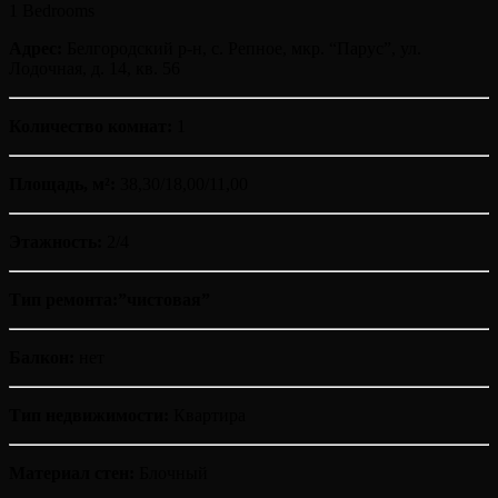
1 Bedrooms
Адрес:
Белгородский р-н, с. Репное, мкр. “Парус”, ул.
Лодочная, д. 14, кв. 56
Количество комнат:
1
Площадь, м²:
38,30/18,00/11,00
Этажность:
2/4
Тип ремонта:”чистовая”
Балкон:
нет
Тип недвижимости:
Квартира
Материал стен:
Блочный