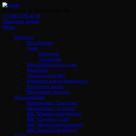
п. Дубовое, ул. Богатырская, 38г
+7 (980) 379-40-98
Обратный звонок
Меню
Объекты
Все объекты
Дома
Коттеджи
Таунхаусы
Многоквартирные дома
Квартиры
Участки под ИЖС
Коммерческая недвижимость
Вторичное жилье
Проданные объекты
Микрорайоны
Микрорайон “Наследие”
Микрорайон “4 сезона”
ЖК “Южные резиденции”
ЖК “Спутник Сити”
ЖК “Московский Квартал”
ЖК “Браер Парк Центр”
О нас