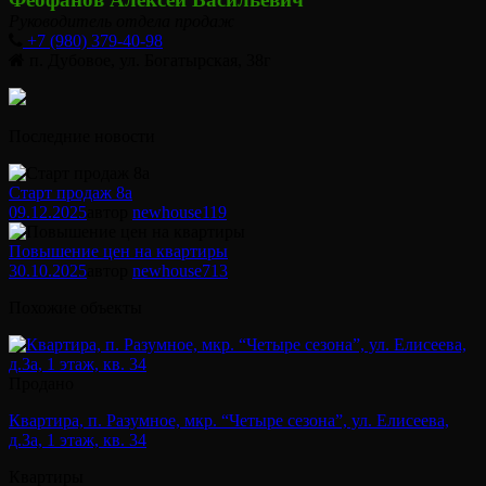
Руководитель отдела продаж
+7 (980) 379-40-98
п. Дубовое, ул. Богатырская, 38г
Последние новости
Старт продаж 8а
09.12.2025
автор
newhouse
119
Повышение цен на квартиры
30.10.2025
автор
newhouse
713
Похожие объекты
Продано
Квартира, п. Разумное, мкр. “Четыре сезона”, ул. Елисеева,
д.3а, 1 этаж, кв. 34
Квартиры