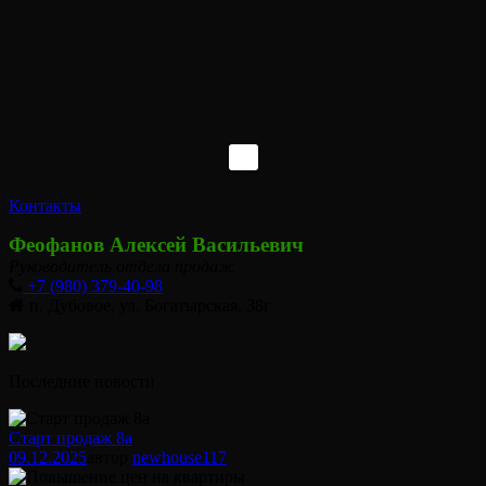
Контакты
Феофанов Алексей Васильевич
Руководитель отдела продаж
+7 (980) 379-40-98
п. Дубовое, ул. Богатырская, 38г
Последние новости
Старт продаж 8а
09.12.2025
автор
newhouse
117