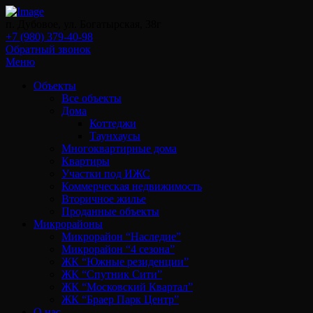
п. Дубовое, ул. Богатырская, 38г
+7 (980) 379-40-98
Обратный звонок
Меню
Объекты
Все объекты
Дома
Коттеджи
Таунхаусы
Многоквартирные дома
Квартиры
Участки под ИЖС
Коммерческая недвижимость
Вторичное жилье
Проданные объекты
Микрорайоны
Микрорайон “Наследие”
Микрорайон “4 сезона”
ЖК “Южные резиденции”
ЖК “Спутник Сити”
ЖК “Московский Квартал”
ЖК “Браер Парк Центр”
О нас