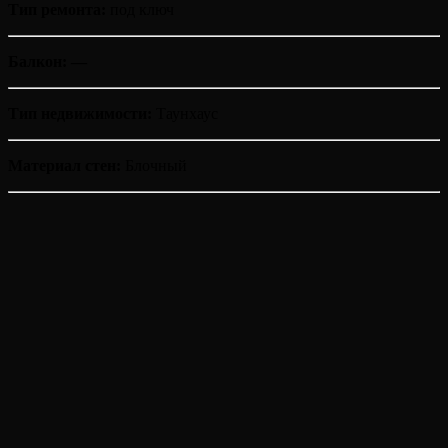
Тип ремонта:
под ключ
Балкон: —
Тип недвижимости:
Таунхаус
Материал стен:
Блочный