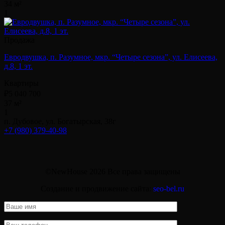
34 м²
1
Продажа
Евродвушка, п. Разумное, мкр. “Четыре сезона”, ул. Елисеева,
д.8, 1 эт.
Квартиры
₽5 040 700
37 м²
1
п. Дубовое, ул. Богатырская, 38г
+7 (980) 379-40-98
©NewHouse 2026 Все права защищены
Создание и продвижение сайта:
seo-bel.ru