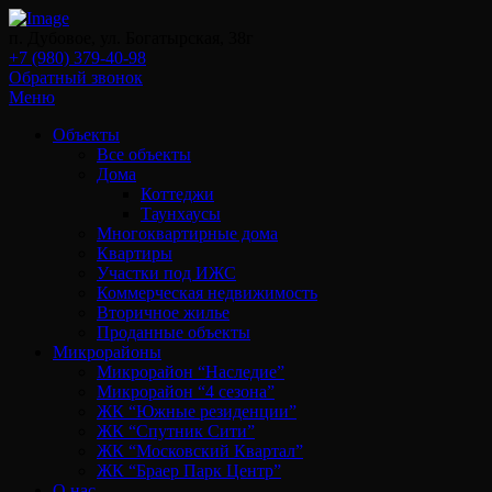
п. Дубовое, ул. Богатырская, 38г
+7 (980) 379-40-98
Обратный звонок
Меню
Объекты
Все объекты
Дома
Коттеджи
Таунхаусы
Многоквартирные дома
Квартиры
Участки под ИЖС
Коммерческая недвижимость
Вторичное жилье
Проданные объекты
Микрорайоны
Микрорайон “Наследие”
Микрорайон “4 сезона”
ЖК “Южные резиденции”
ЖК “Спутник Сити”
ЖК “Московский Квартал”
ЖК “Браер Парк Центр”
О нас