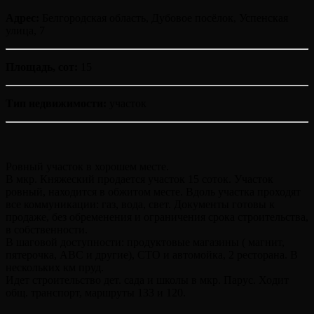
Адрес:
Белгородская область, Дубовое посёлок, Успенская
улица, 7
Площадь, сот:
15
Тип недвижимости:
участок
Ровный участок в хорошем месте.
В мкр. Княжеский продается участок 15 соток. Участок
ровный, находится в обжитом месте. Вдоль участка проходят
все коммуникации: газ, вода, свет. Документы готовы к
продаже, без обременения и ограничения срока строительства,
в собственности.
В шаговой доступности: продуктовые магазины ( магнит,
пятерочка, АВС и другие), СТО и автомойка, 2 ресторана. В
нескольких км пруд.
Идет строительство дет. сада и школы в мкр. Парус. Ходит
общ. транспорт, маршруты 133 и 120.